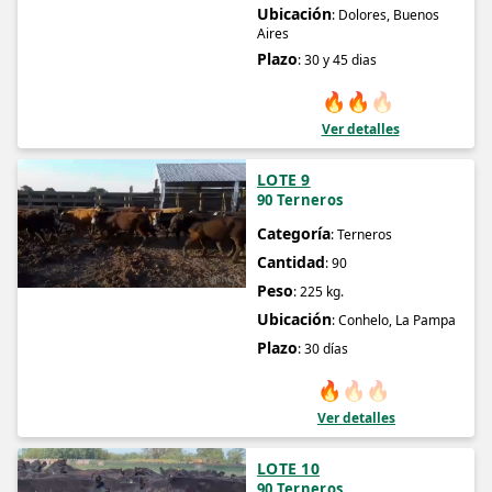
Ubicación
: Dolores, Buenos
Aires
Plazo
: 30 y 45 dias
🔥
🔥
🔥
Ver detalles
LOTE 9
90 Terneros
Categoría
: Terneros
Cantidad
: 90
Peso
: 225 kg.
Ubicación
: Conhelo, La Pampa
Plazo
: 30 días
🔥
🔥
🔥
Ver detalles
LOTE 10
90 Terneros