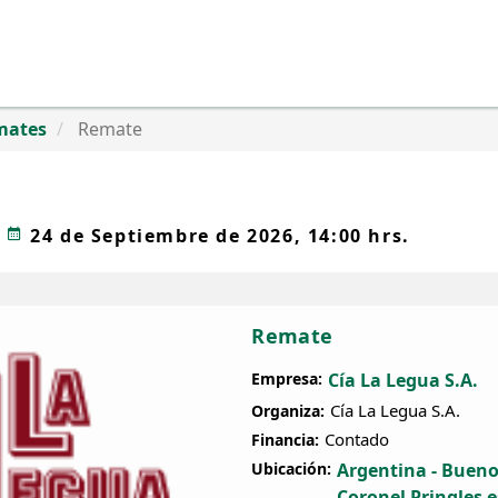
mates
Remate
24 de Septiembre de 2026, 14:00 hrs.
Remate
Empresa:
Cía La Legua S.A.
Cía La Legua S.A.
Organiza:
Contado
Financia:
Ubicación:
Argentina - Buenos
Coronel Pringles e