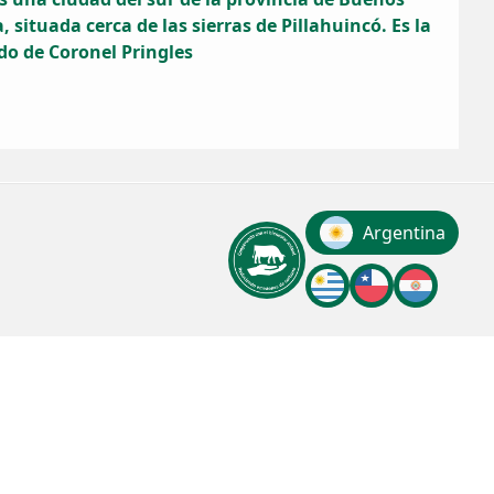
, situada cerca de las sierras de Pillahuincó. Es la
do de Coronel Pringles
Argentina
Uruguay
chile
Paragua