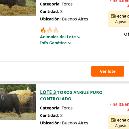
Finaliza e
: Toros
Categoría
: 3
Cantidad
Fecha d
: Buenos Aires
Ubicación
Agosto d
🔥
🔥
🔥
Of
Animales del Lote
Info Genética
Ver lote
LOTE 3
TOROS ANGUS PURO
CONTROLADO
Finaliza e
: Toros
Categoría
: 3
Cantidad
Fecha d
: Buenos Aires
Ubicación
Agosto d