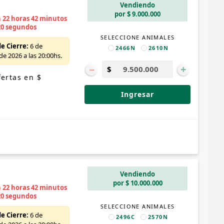
Vendiendo
por $ 9.000.000
n 22 horas 42 minutos
19 segundos
SELECCIONE ANIMALES
e Cierre:
6 de
2466N
2610N
e 2026 a las 20:00hs.
−
+
ertas en $
Ingresar
Vendiendo
por $ 10.000.000
n 22 horas 42 minutos
19 segundos
SELECCIONE ANIMALES
e Cierre:
6 de
2496C
2570N