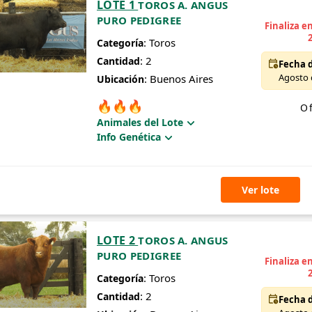
LOTE 1
TOROS A. ANGUS
PURO PEDIGREE
Finaliza e
: Toros
Categoría
: 2
Cantidad
Fecha d
Agosto d
: Buenos Aires
Ubicación
🔥
🔥
🔥
Of
Animales del Lote
Info Genética
Ver lote
LOTE 2
TOROS A. ANGUS
PURO PEDIGREE
Finaliza e
: Toros
Categoría
: 2
Cantidad
Fecha d