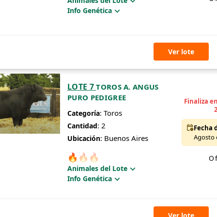
Animales del Lote
Info Genética
Ver lote
LOTE 7
TOROS A. ANGUS
PURO PEDIGREE
Finaliza e
: Toros
Categoría
: 2
Cantidad
Fecha d
Agosto d
: Buenos Aires
Ubicación
🔥
🔥
🔥
Of
Animales del Lote
Info Genética
Ver lote