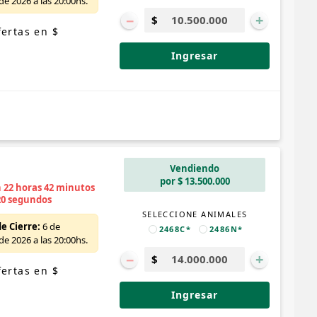
e 2026 a las 20:00hs.
−
+
ertas en $
Ingresar
Vendiendo
por $ 13.500.000
n 22 horas 42 minutos
19 segundos
SELECCIONE ANIMALES
e Cierre:
6 de
2468C*
2486N*
e 2026 a las 20:00hs.
−
+
ertas en $
Ingresar