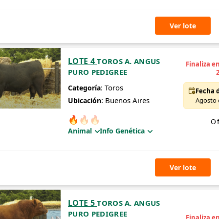
Ver lote
LOTE 4
TOROS A. ANGUS
Finaliza e
PURO PEDIGREE
: Toros
Categoría
Fecha d
: Buenos Aires
Ubicación
Agosto d
🔥
🔥
🔥
Of
Animal
Info Genética
Ver lote
LOTE 5
TOROS A. ANGUS
PURO PEDIGREE
Finaliza e