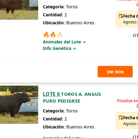
: Toros
Categoría
: 2
Cantidad
Fecha d
Agosto d
: Buenos Aires
Ubicación
🔥
🔥
🔥
Of
Animales del Lote
Info Genética
Ver lote
LOTE 6
TOROS A. ANGUS
PURO PEDIGREE
Finaliza e
: Toros
Categoría
Fecha d
: 2
Cantidad
Agosto d
: Buenos Aires
Ubicación
Of