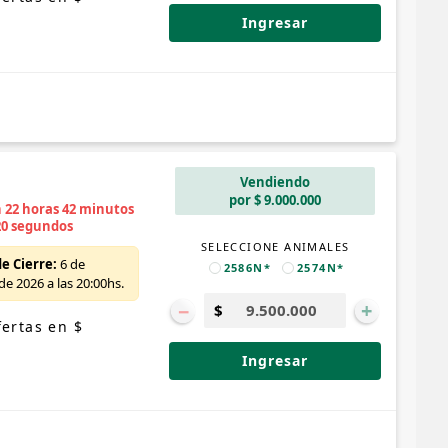
Ingresar
Vendiendo
por $ 9.000.000
n 22 horas 42 minutos
19 segundos
SELECCIONE ANIMALES
e Cierre:
6 de
2586N*
2574N*
e 2026 a las 20:00hs.
−
+
ertas en $
Ingresar