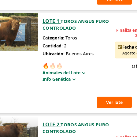
LOTE 1
TOROS ANGUS PURO
CONTROLADO
Finaliza e
: Toros
Categoría
: 2
Cantidad
Fecha d
Agosto d
: Buenos Aires
Ubicación
🔥
🔥
🔥
Of
Animales del Lote
Info Genética
Ver lote
LOTE 2
TOROS ANGUS PURO
CONTROLADO