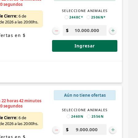
19 segundos
SELECCIONE ANIMALES
e Cierre:
6 de
2448C*
2506N*
e 2026 a las 20:00hs.
−
+
ertas en $
Ingresar
Aún no tiene ofertas
n 22 horas 42 minutos
19 segundos
SELECCIONE ANIMALES
2460N
2556N
e Cierre:
6 de
e 2026 a las 20:00hs.
−
+
ertas en $