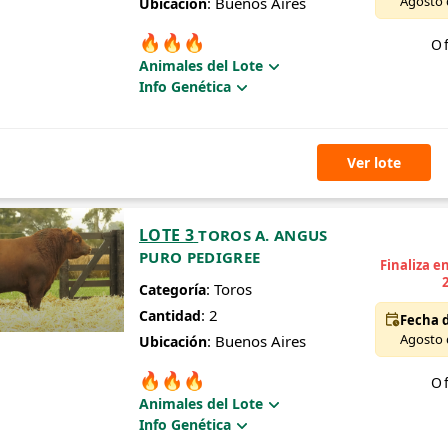
Agosto d
: Buenos Aires
Ubicación
🔥
🔥
🔥
Of
Animales del Lote
Info Genética
Ver lote
LOTE 3
TOROS A. ANGUS
PURO PEDIGREE
Finaliza e
: Toros
Categoría
: 2
Cantidad
Fecha d
Agosto d
: Buenos Aires
Ubicación
🔥
🔥
🔥
Of
Animales del Lote
Info Genética