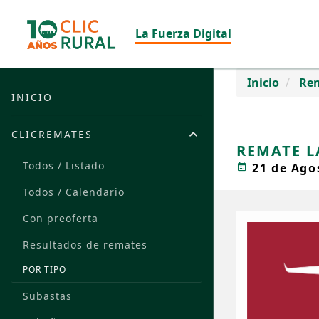
La Fuerza Digital
Inicio
Re
INICIO
CLICREMATES
REMATE L
Todos / Listado
21 de Ago
Todos / Calendario
Con preoferta
Resultados de remates
POR TIPO
Subastas