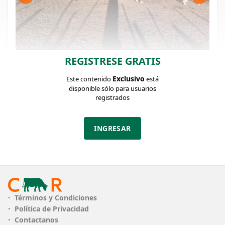
REGISTRESE GRATIS
FICHA DEL LOTE
Identificador: #233090
Exclusivo
Este contenido
está
disponible sólo para usuarios
registrados
Cantidad:
Categoría:
Peso:
70
Terneros
170Kg.
INGRESAR
Descripción:
Tropa pareja, destetados, castrados, saben comer
en batea, excelente marca liquida!!
PLAZO
pago a 30 días
Términos y Condiciones
ENCIERRE
Sin encierre
Política de Privacidad
Contactanos