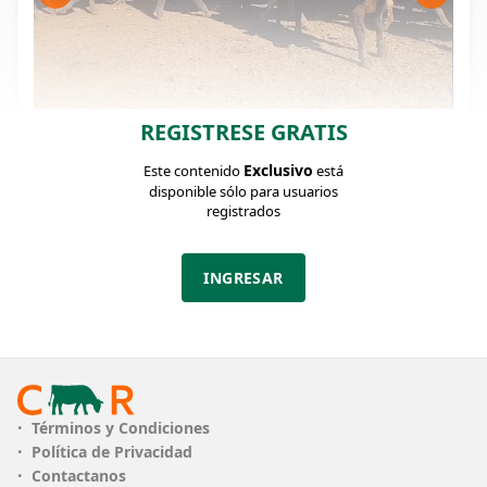
REGISTRESE GRATIS
FICHA DEL LOTE
Identificador: #336918
Exclusivo
Este contenido
está
disponible sólo para usuarios
registrados
Cantidad:
Categoría:
Clase:
64
Vaquillonas P/
Muy Bueno
entorar
INGRESAR
Estado:
Muy Bueno
PLAZO
30 y 45 dias
Términos y Condiciones
ENTREGA
inmediata
Política de Privacidad
Contactanos
PESADA
se pensa encerrando a la mañana