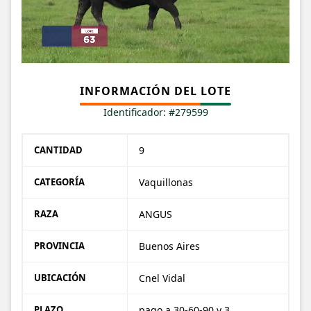
INFORMACIÓN DEL LOTE
Identificador: #279599
CANTIDAD
9
CATEGORÍA
Vaquillonas
RAZA
ANGUS
PROVINCIA
Buenos Aires
UBICACIÓN
Cnel Vidal
PLAZO
pago a 30-60-90 y 3 CUOTAS MAS CON 10% días